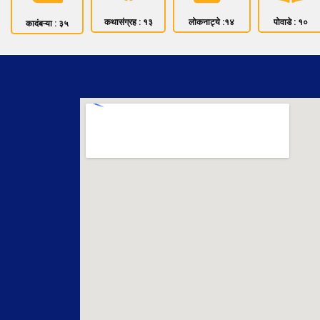
कथासंग्रह : १३
लोकनाट्ये :१४
पोवाडे : १०
कादंबऱ्या : ३५