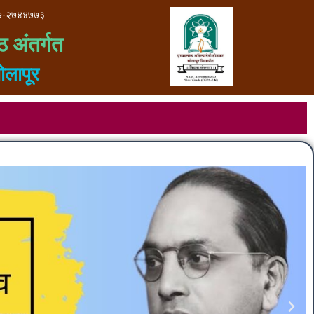
७-२७४४७७३
ठ अंतर्गत
ोलापूर