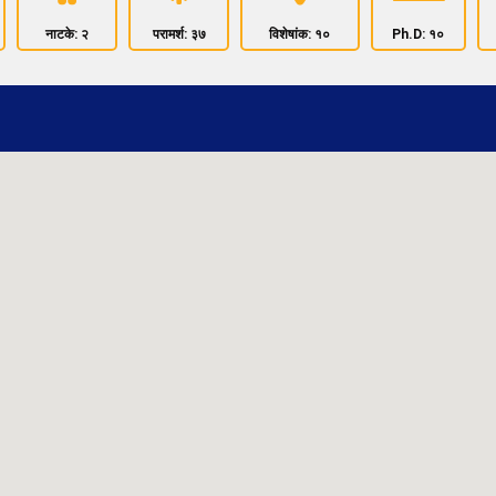
नाटके: २
परामर्श: ३७
विशेषांक: १०
Ph.D: १०