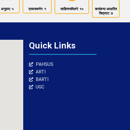
अनुवाद: ५
प्रवासवर्णन: १
साहित्यसंमेलने: १०
कादंबऱ्या आधारित
चित्रपट: ७
Quick Links
PAHSUS
ARTI
BARTI
UGC