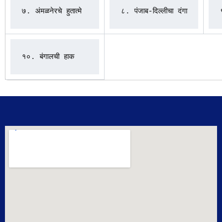
७. अंमळनेरचे हुतात्मे