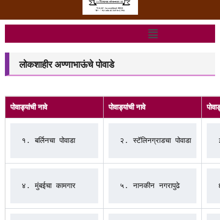
Menu
लोकशाहीर अण्णाभाऊंचे पोवाडे
पोवाड्यांची नावे
पोवाड्यांची नावे
पोवाड
४. मुंबईचा कामगार
५. नानकीन नगरापुढे